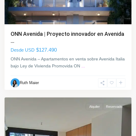
a
d
a
,
M
ONN Avenida | Proyecto innovador en Avenida
o
...
n
t
$127.490
Desde USD
e
ONN Avenida – Apartamentos en venta sobre Avenida Italia
v
bajo Ley de Vivienda Promovida ON
...
i
d
Ruth Maier
e
L
o
a
B
Alquiler
Reservado
l
a
n
q