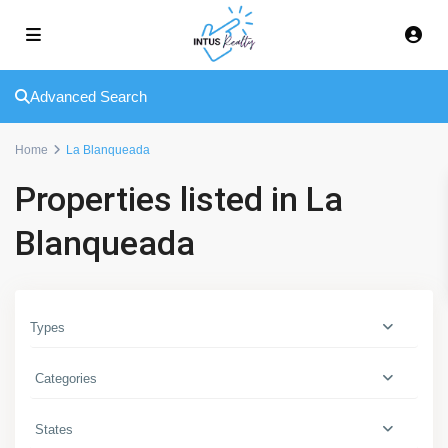
Advanced Search
L
a
Home
La Blanqueada
B
l
Properties listed in La
a
n
Blanqueada
q
u
e
a
Types
d
a
Categories
,
M
States
o