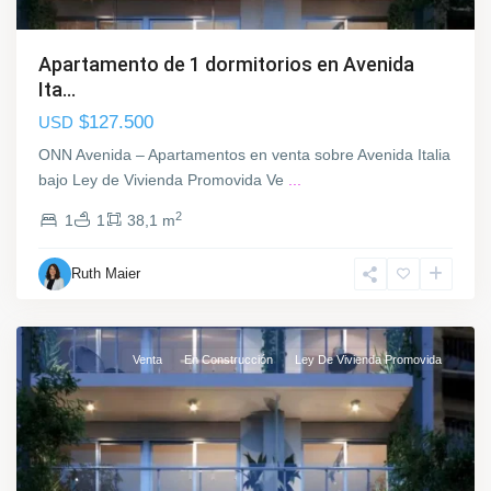
d
a
,
Apartamento de 1 dormitorios en Avenida
M
Ita...
o
$127.500
USD
n
t
ONN Avenida – Apartamentos en venta sobre Avenida Italia
e
bajo Ley de Vivienda Promovida Ve
...
v
2
1
1
38,1 m
i
d
L
Ruth Maier
e
a
o
B
l
Venta
En Construcción
Ley De Vivienda Promovida
a
n
q
u
e