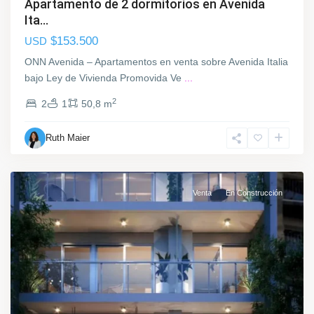
Apartamento de 2 dormitorios en Avenida
M
Ita...
o
$153.500
USD
n
t
ONN Avenida – Apartamentos en venta sobre Avenida Italia
e
bajo Ley de Vivienda Promovida Ve
...
v
2
2
1
50,8 m
i
d
Ruth Maier
e
L
o
a
B
Venta
En Construcción
l
a
n
q
u
e
a