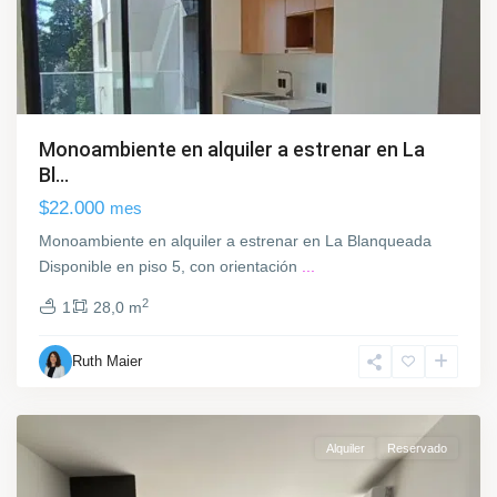
u
e
a
d
a
,
Monoambiente en alquiler a estrenar en La
M
Bl...
o
$22.000
mes
n
t
Monoambiente en alquiler a estrenar en La Blanqueada
e
Disponible en piso 5, con orientación
...
v
2
1
28,0 m
i
d
Ruth Maier
e
o
Alquiler
Reservado