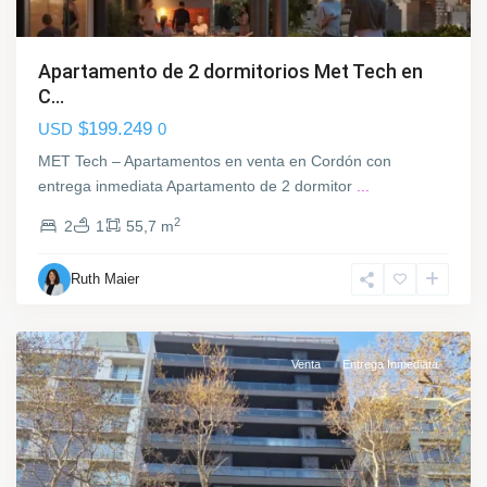
a
ó
r
n
r
,
Apartamento de 2 dormitorios Met Tech en
a
M
C...
s
o
$199.249
USD
0
c
n
o
t
MET Tech – Apartamentos en venta en Cordón con
,
e
entrega inmediata Apartamento de 2 dormitor
...
C
v
2
2
1
55,7 m
i
i
u
d
d
Ruth Maier
e
a
o
d
d
Venta
Entrega Inmediata
e
L
a
C
o