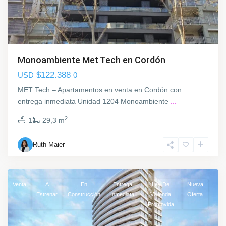
s
t
a
,
M
Monoambiente Met Tech en Cordón
o
$122.388
USD
0
n
t
MET Tech – Apartamentos en venta en Cordón con
e
entrega inmediata Unidad 1204 Monoambiente
...
v
2
1
29,3 m
i
d
Ruth Maier
e
o
Venta
A
En
Entrega
Ley De
Nueva
Estrenar
Construcción
Inmediata
Vivienda
Oferta
C
Promovida
o
r