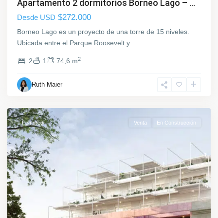
Apartamento 2 dormitorios Borneo Lago – ...
P
o
$272.000
Desde USD
a
n
r
t
Borneo Lago es un proyecto de una torre de 15 niveles.
q
e
Ubicada entre el Parque Roosevelt y
...
u
v
2
2
1
74,6 m
e
i
C
d
a
Ruth Maier
e
r
o
r
a
Featured
Venta
En Construcción
s
c
o
,
C
i
u
d