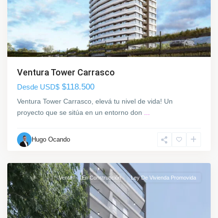
d
ó
n
,
M
P
o
a
Ventura Tower Carrasco
n
r
t
$118.500
Desde USD$
q
e
Ventura Tower Carrasco, elevá tu nivel de vida! Un
u
v
proyecto que se sitúa en un entorno don
...
e
i
C
d
a
Hugo Ocando
e
r
o
r
a
Venta
En Construcción
Ley De Vivienda Promovida
s
c
o
,