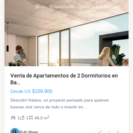
Venta
En Construcción
Ley De Vivienda Promovida
B
a
r
r
i
o
S
u
r
,
Venta de Apartamentos de 2 Dormitorios en
M
Ba...
o
$169.800
Desde US
n
t
Descubrí Katara, un proyecto pensado para quienes
e
buscan vivir cerca de todo o invertir en
...
v
2
1
1
48,0 m
i
d
Ruth Maier