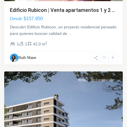
a
d
Edificio Rubicon | Venta apartamentos 1 y 2 ...
d
$157.950
Desde
e
L
Descubrí Edificio Rubicon, un proyecto residencial pensado
a
para quienes buscan calidad de
...
C
2
1
1
42,0 m
o
s
Ruth Maier
t
a
Venta
En Construcción
C
o
r
d
ó
n