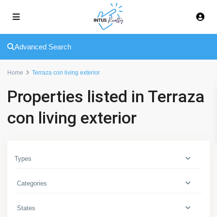
q
u
e
C
Advanced Search
a
r
Home
Terraza con living exterior
r
a
Properties listed in Terraza
s
c
con living exterior
o
,
C
i
Types
u
d
Categories
a
d
States
d