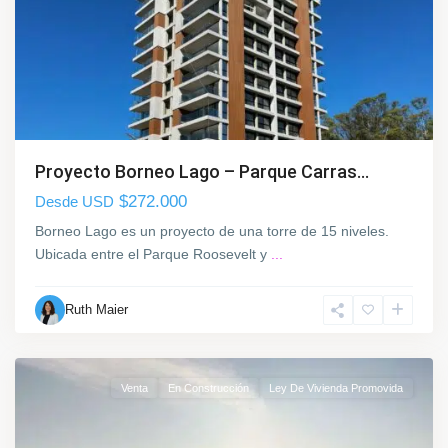
o
S
u
r
,
M
o
Proyecto Borneo Lago – Parque Carras...
n
t
$272.000
Desde USD
e
Borneo Lago es un proyecto de una torre de 15 niveles.
v
Ubicada entre el Parque Roosevelt y
...
i
d
Ruth Maier
e
o
B
Venta
En Construcción
Ley De Vivienda Promovida
a
r