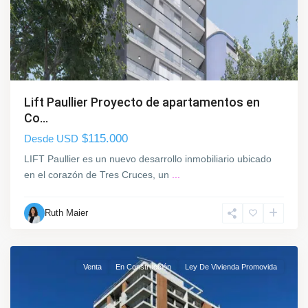
C
i
u
d
a
d
Lift Paullier Proyecto de apartamentos en
d
Co...
e
L
$115.000
Desde USD
a
LIFT Paullier es un nuevo desarrollo inmobiliario ubicado
C
en el corazón de Tres Cruces, un
...
o
s
Ruth Maier
t
a
B
a
Venta
En Construcción
Ley De Vivienda Promovida
r
r
i