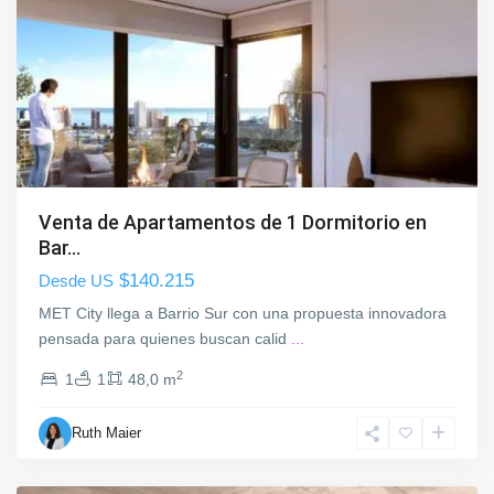
a
r
r
i
o
S
u
r
,
Venta de Apartamentos de 1 Dormitorio en
M
Bar...
o
$140.215
Desde US
n
t
MET City llega a Barrio Sur con una propuesta innovadora
e
pensada para quienes buscan calid
...
v
2
1
1
48,0 m
i
d
Ruth Maier
e
o