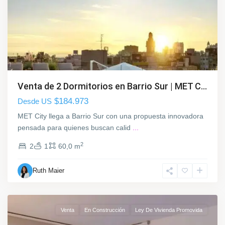
r
i
o
S
u
r
,
M
Venta de 2 Dormitorios en Barrio Sur | MET C...
o
$184.973
Desde US
n
t
MET City llega a Barrio Sur con una propuesta innovadora
e
pensada para quienes buscan calid
...
v
2
2
1
60,0 m
i
d
Ruth Maier
e
o
Venta
En Construcción
Ley De Vivienda Promovida
B