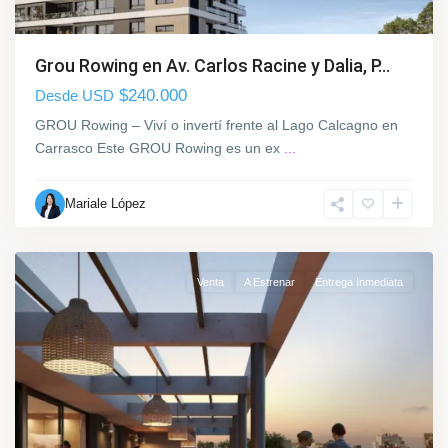
,
M
o
Grou Rowing en Av. Carlos Racine y Dalia, P...
n
t
$240.000
Desde USD
e
GROU Rowing – Viví o invertí frente al Lago Calcagno en
v
Carrasco Este GROU Rowing es un ex
...
i
d
Mariale López
e
o
Venta
A Estrenar
Entrega Inmediata
P
a
r
q
C
u
o
e
r
C
d