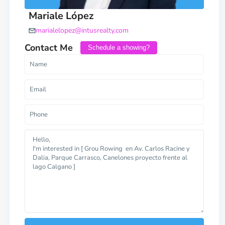
Mariale López
marialelopez@intusrealty.com
Contact Me
Schedule a showing?