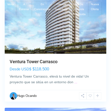
e
Venta
A
En
Entrega
Ley De
Nueva
L
Estrenar
Construcción
Inmediata
Vivienda
Oferta
a
Promovida
C
o
s
t
a
,
M
o
Ventura Tower Carrasco
n
t
$118.500
Desde USD$
e
Ventura Tower Carrasco, elevá tu nivel de vida! Un
v
proyecto que se sitúa en un entorno don
...
i
d
Hugo Ocando
e
o