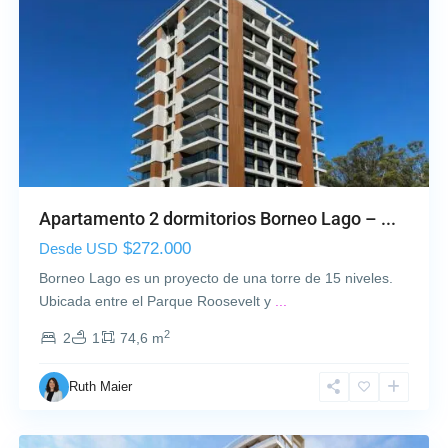
e
q
L
u
a
e
C
C
o
a
s
r
t
r
a
a
,
s
M
Apartamento 2 dormitorios Borneo Lago – ...
c
o
o
$272.000
Desde USD
n
,
t
Borneo Lago es un proyecto de una torre de 15 niveles.
C
e
Ubicada entre el Parque Roosevelt y
...
i
v
u
2
2
1
74,6 m
i
d
d
a
Ruth Maier
e
d
o
d