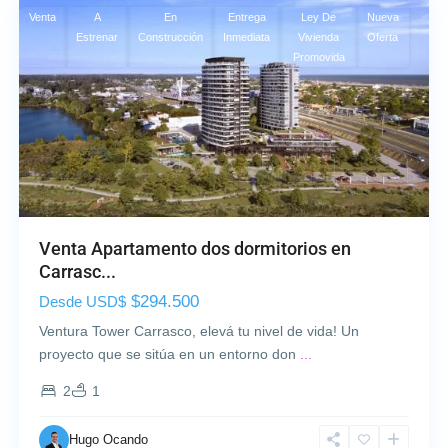
Venta
A
En
Entrega
Ley De
Nueva
Estrenar
Construcción
Inmediata
Vivienda
Oferta
Promovida
Venta Apartamento dos dormitorios en
Carrasc...
$294.500
Desde USD$
Ventura Tower Carrasco, elevá tu nivel de vida! Un
proyecto que se sitúa en un entorno don
...
2
1
Hugo Ocando