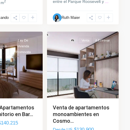
entre el Parque Roosevelt y
...
2
 m
Parque
cando
Ruth Maier
Rodó
,
12
Montevideo
Ley De
Venta
A Estrenar
cción
Vivienda
Promovida
 Apartamentos
Venta de apartamentos
torio en Bar...
monoambientes en
Cosmo...
140.215
$130.900
Desde US