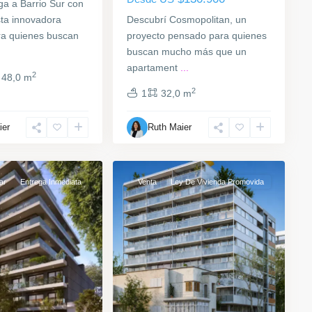
ga a Barrio Sur con
ta innovadora
Descubrí Cosmopolitan, un
a quienes buscan
proyecto pensado para quienes
buscan mucho más que un
apartament
...
2
48,0 m
2
1
32,0 m
Barrio
ier
Ruth Maier
Sur
,
11
Montevideo
ar
Entrega Inmediata
Venta
Ley De Vivienda Promovida