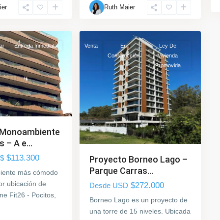
ier
Ruth Maier
La
6
Costa
ar
Entrega Inmediata
Venta
En
Ley De
Construcción
Vivienda
Promovida
 Monoambiente
 – A e...
$113.300
$
Proyecto Borneo Lago –
Parque Carras...
iente más cómodo
or ubicación de
$272.000
Desde USD
e Fit26 - Pocitos,
Borneo Lago es un proyecto de
una torre de 15 niveles. Ubicada