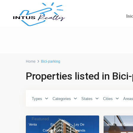
Ini
Home
Bici-parking
Properties listed in Bici
Parque
Carrasco
,
Ciudad
de
Types
Categories
States
Cities
Area
La
Cordón
,
15
Costa
12
Montevideo
Featured
Venta
En
Ley De
Venta
A Estren
Construcción
Vivienda