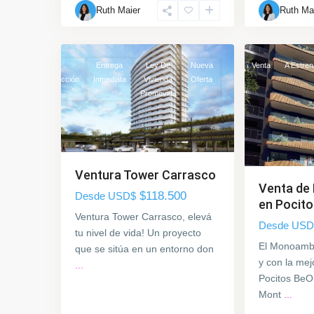
Ruth Maier
Ruth Ma
Costa
,
Pocitos
,
16
Montevideo
16
Montevideo
A
En
Entrega
Ley De
Nueva
Venta
A Estren
trenar
Construcción
Inmediata
Vivienda
Oferta
Promovida
Ventura Tower Carrasco
Venta de
$118.500
Desde USD$
en Pocitos
Ventura Tower Carrasco, elevá
Desde USD
tu nivel de vida! Un proyecto
El Monoamb
que se sitúa en un entorno don
y con la mej
...
Pocitos BeOn
Mont
...