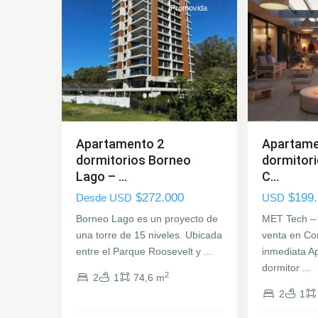
Promovida
Apartamento 2
Apartame
dormitorios Borneo
dormitori
Lago – ...
C...
$272.000
$199
Desde USD
USD
Borneo Lago es un proyecto de
MET Tech –
una torre de 15 niveles. Ubicada
venta en Co
Parque
entre el Parque Roosevelt y
...
inmediata A
Carrasco
,
dormitor
...
2
2
1
74,6 m
Ciudad
2
1
de
La