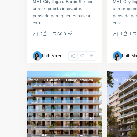
MET City llega a Barrio Sur con
MET City lle
una propuesta innovadora
una propues
pensada para quienes buscan
pensada par
calid
...
calid
...
2
2
1
60,0 m
1
1
Punta
Parque
Ruth Maier
Ruth Ma
Carretas
,
Rodó
,
10
Montevideo
7
Montevideo
Venta
A Estrenar
Entrega Inmediata
Venta
A Estren