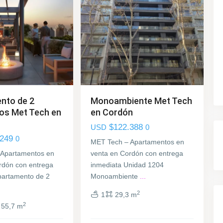
nto de 2
Monoambiente Met Tech
os Met Tech en
en Cordón
$122.388
USD
0
.249
0
MET Tech – Apartamentos en
 Apartamentos en
venta en Cordón con entrega
rdón con entrega
inmediata Unidad 1204
partamento de 2
Monoambiente
...
Parque
2
1
29,3 m
Carrasco
,
2
55,7 m
Ciudad
de