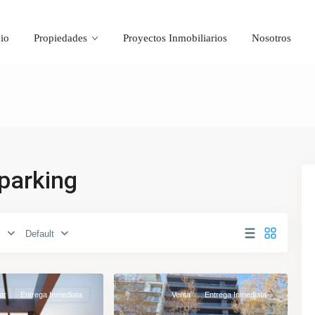
cio
Propiedades
Proyectos Inmobiliarios
Nosotros
-parking
s
Default
Cordón
,
12
Montevideo
ar
Entrega Inmediata
Venta
Entrega Inmediata