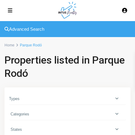
Advanced Search
Home
Parque Rodó
P
a
Properties listed in Parque
r
q
Rodó
u
e
R
o
Types
d
ó
Categories
,
M
States
o