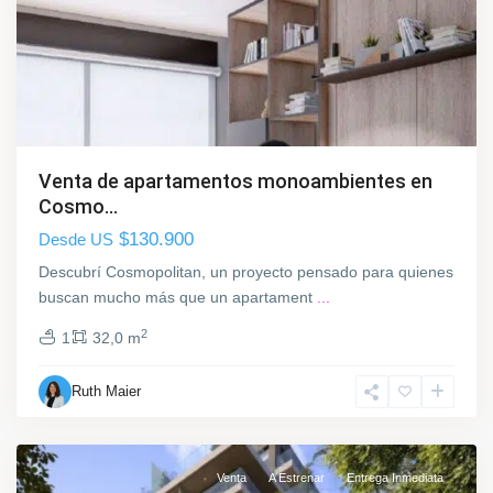
u
e
R
o
d
ó
,
Venta de apartamentos monoambientes en
M
Cosmo...
o
$130.900
Desde US
n
t
Descubrí Cosmopolitan, un proyecto pensado para quienes
e
buscan mucho más que un apartament
...
v
2
1
32,0 m
i
d
Ruth Maier
e
o
P
a
Venta
A Estrenar
Entrega Inmediata
r