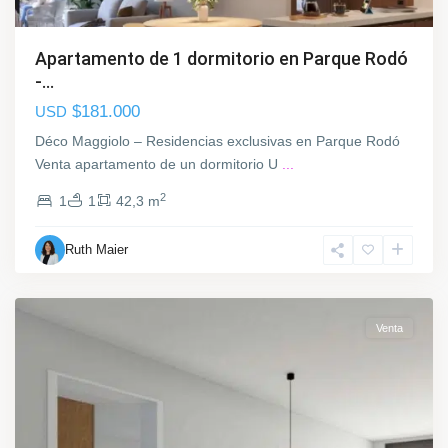
d
ó
,
Apartamento de 1 dormitorio en Parque Rodó
M
-...
o
$181.000
USD
n
t
Déco Maggiolo – Residencias exclusivas en Parque Rodó
e
Venta apartamento de un dormitorio U
...
v
2
1
1
42,3 m
i
d
Ruth Maier
e
o
P
Venta
a
r
q
u
e