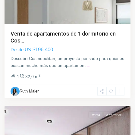
R
o
d
ó
,
Venta de apartamentos de 1 dormitorio en
M
Cos...
o
$196.400
Desde US
n
t
Descubrí Cosmopolitan, un proyecto pensado para quienes
e
buscan mucho más que un apartament
...
v
2
1
32,0 m
i
d
Ruth Maier
e
o
P
Venta
A Estrenar
a
r
q