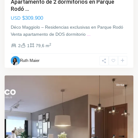
Apartamento de 2 dormitorios en Parque
M
Rodó ...
o
$309.900
USD
n
t
Déco Maggiolo – Residencias exclusivas en Parque Rodó
e
Venta apartamento de DOS dormitorio
...
v
2
2
1
79,6 m
i
d
Ruth Maier
e
o
P
Venta
a
r
q
u
e
R
o