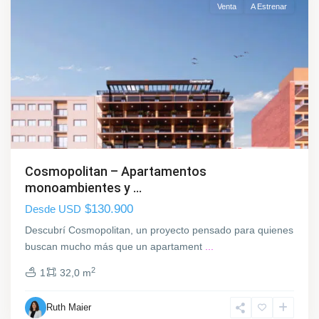
Venta
A Estrenar
Cosmopolitan – Apartamentos
monoambientes y ...
$130.900
Desde USD
Descubrí Cosmopolitan, un proyecto pensado para quienes
buscan mucho más que un apartament
...
2
1
32,0 m
Ruth Maier