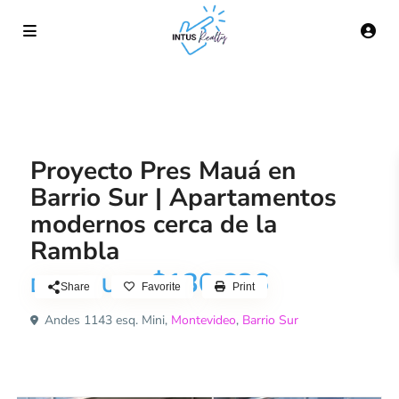
Venta
Proyecto
Proyecto Pres Mauá en
Barrio Sur | Apartamentos
modernos cerca de la
Rambla
$130.686
DESDE USD
Share
Favorite
Print
Andes 1143 esq. Mini,
Montevideo
,
Barrio Sur