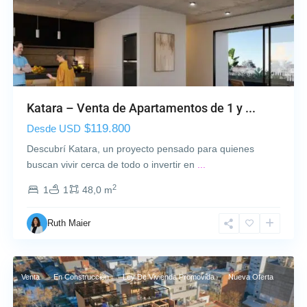
i
o
S
u
r
,
M
Katara – Venta de Apartamentos de 1 y ...
o
$119.800
Desde USD
n
t
Descubrí Katara, un proyecto pensado para quienes
e
buscan vivir cerca de todo o invertir en
...
v
2
1
1
48,0 m
i
d
Ruth Maier
e
o
Venta
En Construcción
Ley De Vivienda Promovida
Nueva Oferta