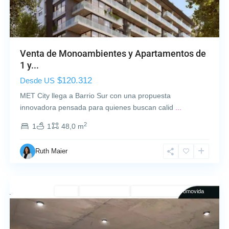
o
S
u
r
,
Venta de Monoambientes y Apartamentos de
M
1 y...
o
$120.312
Desde US
n
t
MET City llega a Barrio Sur con una propuesta
e
innovadora pensada para quienes buscan calid
...
v
2
1
1
48,0 m
i
d
Ruth Maier
e
o
B
Venta
En Construcción
Ley De Vivienda Promovida
a
r
r