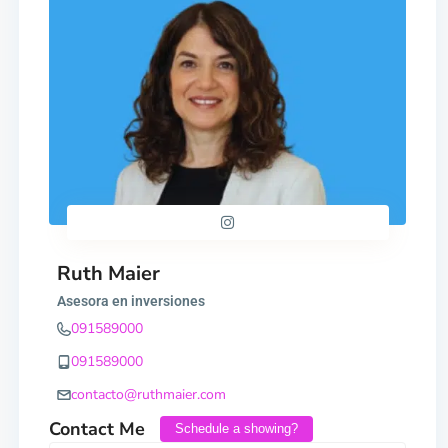
Ruth Maier
Asesora en inversiones
091589000
091589000
contacto@ruthmaier.com
Contact Me
Schedule a showing?