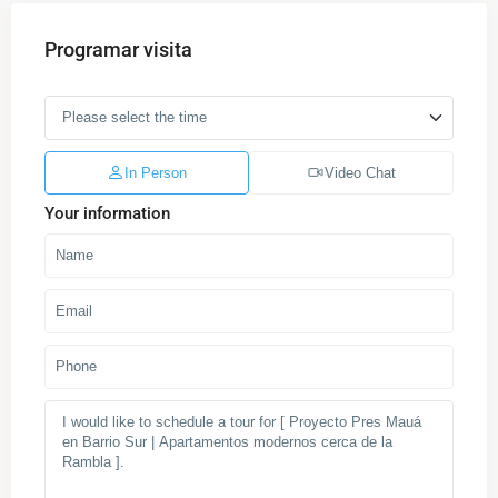
Programar visita
In Person
Video Chat
Your information
B
a
r
r
i
o
S
u