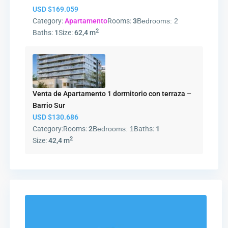
USD
$169.059
Category:
Apartamento
Rooms:
3
Bedrooms:
2
2
Baths:
1
Size:
62,4 m
Venta de Apartamento 1 dormitorio con terraza –
Barrio Sur
USD
$130.686
Category:
Rooms:
2
Bedrooms:
1
Baths:
1
2
Size:
42,4 m