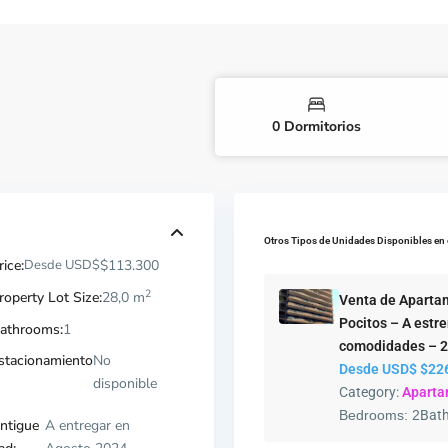
0 Dormitorios
Otros Tipos de Unidades Disponibles en 
rice:
Desde USD$
$113.300
2
roperty Lot Size:
28,0 m
Venta de Aparta
Pocitos – A estre
athrooms:
1
comodidades – 
stacionamiento
No
Desde USD$
$22
disponible
Category:
Apart
Bedrooms:
2
Bat
ntigue
A entregar en