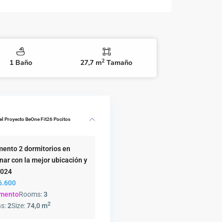
2
1 Baño
27,7 m
Tamaño
el Proyecto
BeOne Fit26 Pocitos
mento 2 dormitorios en
nar con la mejor ubicación y
2024
6.600
amento
Rooms:
3
2
hs:
2
Size:
74,0 m