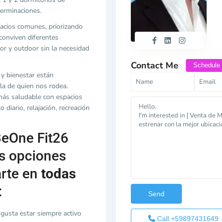
erminaciones.
pacios comunes, priorizando
conviven diferentes
or y outdoor sin la necesidad
Contact Me
Schedule
y bienestar están
la de quien nos rodea.
más saludable con espacios
 diario, relajación, recreación
eOne Fit26
es opciones
rte en
todas
:
 gusta estar siempre activo
Call
+59897431649