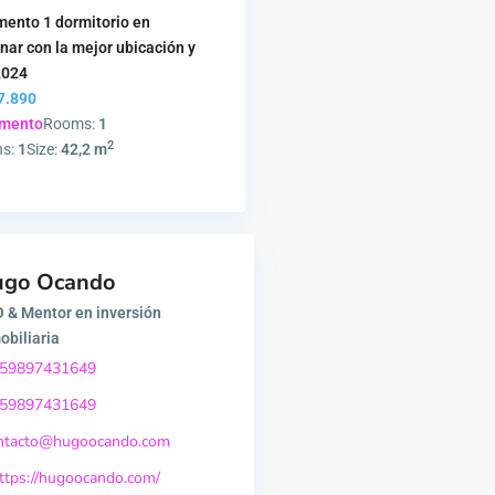
mento 1 dormitorio en
nar con la mejor ubicación y
2024
7.890
amento
Rooms:
1
2
hs:
1
Size:
42,2 m
ugo Ocando
 & Mentor en inversión
obiliaria
59897431649
59897431649
ntacto@hugoocando.com
ttps://hugoocando.com/