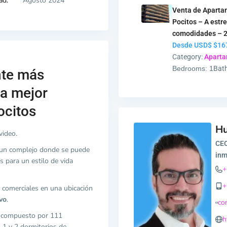
ad:
Agosto 2024
Venta de Aparta
Pocitos – A estre
comodidades – 
Desde USD$
$16
Category:
Apart
Bedrooms:
1
Bat
te más
a mejor
ocitos
H
video.
CEO
en un complejo donde se puede
inm
s para un estilo de vida
+
+
 comerciales en una ubicación
vo
.
co
s compuesto por 111
h
1 y 2 dormitorios de