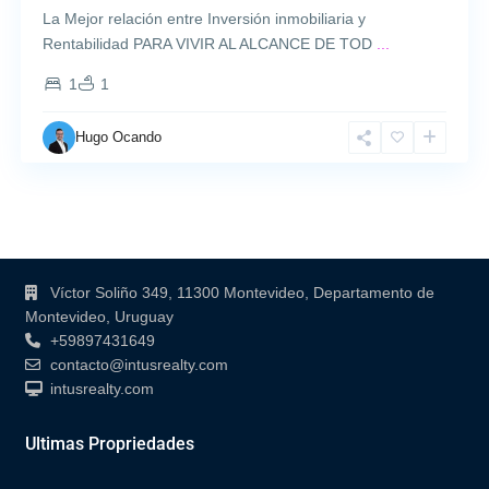
La Mejor relación entre Inversión inmobiliaria y
Rentabilidad PARA VIVIR AL ALCANCE DE TOD
...
1
1
Hugo Ocando
Contacto
Víctor Soliño 349, 11300 Montevideo, Departamento de
Montevideo, Uruguay
+59897431649
contacto@intusrealty.com
intusrealty.com
Ultimas Propriedades