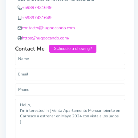
+59897431649
+59897431649
contacto@hugoocando.com
https://hugoocando.com/
Contact Me
Schedule a showing?