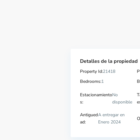
Detalles de la propiedad
Property Id:
21418
P
Bedrooms:
1
B
Estacionamiento
No
T
s:
disponible
e
Antigued
A entregar en
O
ad:
Enero 2024