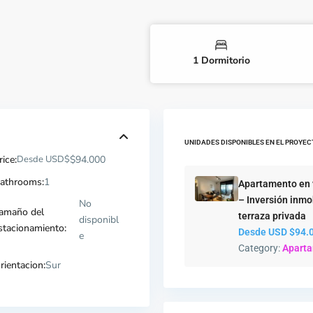
1 Dormitorio
UNIDADES DISPONIBLES EN EL PROYEC
rice:
Desde USD$
$94.000
athrooms:
1
Apartamento en 
– Inversión inmo
No
amaño del
terraza privada
disponibl
stacionamiento:
Desde USD
$94.
e
Category:
Apart
rientacion:
Sur