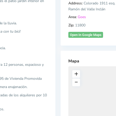
s el patio-jardin interior en
Address:
Colorado 1911 esq.
Ramón del Valle Inclán
Area:
Goes
e la lluvia.
Zip:
11800
a con tu bici!
Open In Google Maps
cia.
Mapa
ra 12 personas, espacioso y
795 de Vivienda Promovida
imera enajenación.
adas de los alquileres por 10
os.