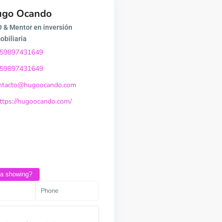
ugo Ocando
 & Mentor en inversión
obiliaria
59897431649
59897431649
ntacto@hugoocando.com
ttps://hugoocando.com/
 a showing?