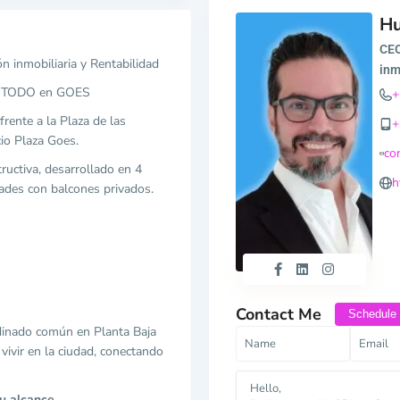
H
CEO
ón inmobiliaria y Rentabilidad
inm
 TODO en GOES
+
frente a la Plaza de las
+
cio Plaza Goes.
co
ructiva, desarrollado en 4
h
dades con balcones privados.
Contact Me
Schedule
rdinado común en Planta Baja
vivir en la ciudad, conectando
u alcance