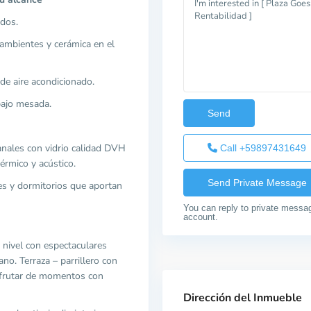
ados.
 ambientes y cerámica en el
de aire acondicionado.
bajo mesada.
anales con vidrio calidad DVH
Call
+59897431649
érmico y acústico.
res y dormitorios que aportan
You can reply to private messa
account.
 nivel con espectaculares
no. Terraza – parrillero con
sfrutar de momentos con
Dirección del Inmueble