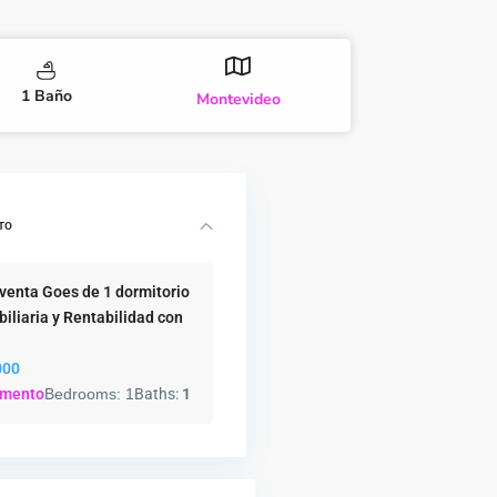
1 Baño
Montevideo
TO
venta Goes de 1 dormitorio
biliaria y Rentabilidad con
000
amento
Bedrooms:
1
Baths:
1