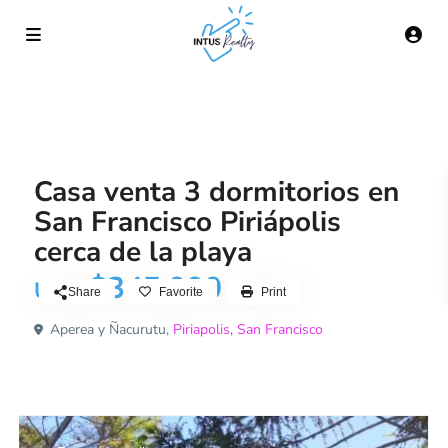
Casa
Casa venta 3 dormitorios en
San Francisco Piriápolis
cerca de la playa
$345.000
USD
Share
Favorite
Print
Aperea y Ñacurutu,
Piriapolis
,
San Francisco