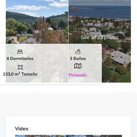
See all 23 photos
4 Dormitorios
3 Baños
2
133,0 m
Tamaño
Piriapolis
Video