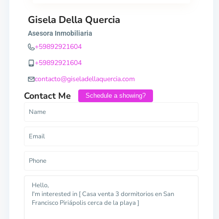
Gisela Della Quercia
Asesora Inmobiliaria
+59892921604
+59892921604
contacto@giseladellaquercia.com
Contact Me
Schedule a showing?