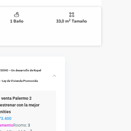
2
1 Baño
33,0 m
Tamaño
 SOHO – Un desarrollo de Kopel
 -Ley de Vivienda Promovida
 venta Palermo 2
 estrenar con la mejor
nities
3.400
amento
Rooms:
3
2