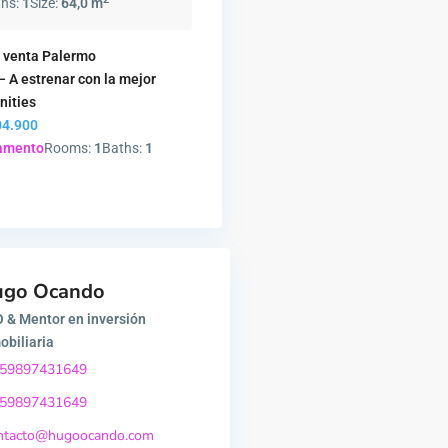
ths:
1
Size:
64,0 m
 venta Palermo
A estrenar con la mejor
nities
4.900
amento
Rooms:
1
Baths:
1
ugo Ocando
 & Mentor en inversión
obiliaria
59897431649
59897431649
ntacto@hugoocando.com