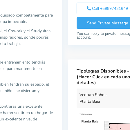
Call
+59897431649
 equipado completamente para
ropa impecable.
l, el Cowork y el Study área,
You can reply to private messa
s inspiradores, sonde podrás
account.
 tu trabajo.
 de entrenamiento tendrás
ones para mantenerte en
Tipologías Disponibles - 
(Hacer Click en cada un
detalles)
ién tendrán su espacio, el
s niños se diviertan y
Ventura Soho -
Planta Baja
contraras una excelente
te harán sentir en un hogar de
n excelente nivel de