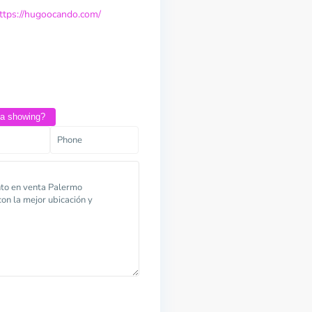
ttps://hugoocando.com/
 a showing?