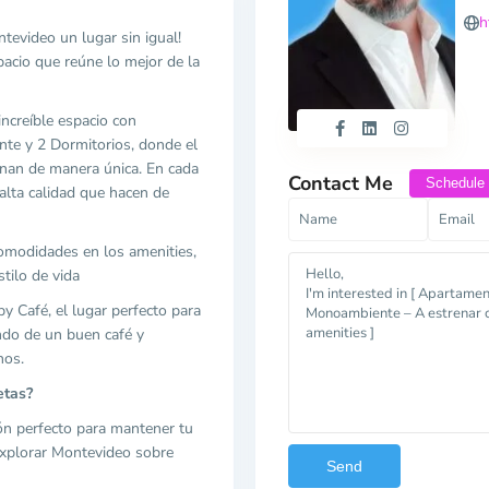
h
tevideo un lugar sin igual!
acio que reúne lo mejor de la
ncreíble espacio con
te y 2 Dormitorios, donde el
inan de manera única. En cada
Contact Me
Schedule
 alta calidad que hacen de
comodidades en los amenities,
tilo de vida
y Café, el lugar perfecto para
ndo de un buen café y
nos.
etas?
ncón perfecto para mantener tu
 explorar Montevideo sobre