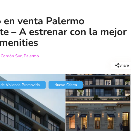
 en venta Palermo
 – A estrenar con la mejor
amenities
,
Cordón Sur
,
Palermo
Share
 de Vivienda Promovida
Nueva Oferta