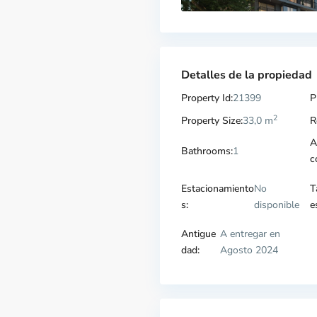
Detalles de la propiedad
Property Id:
21399
P
2
Property Size:
33,0 m
R
A
Bathrooms:
1
c
Estacionamiento
No
T
s:
disponible
e
Antigue
A entregar en
dad:
Agosto 2024