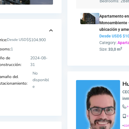
Bedrooms:
2
Ba
Apartamento en
Monoambiente – 
ubicación y ame
Desde USD$
$10
rice:
Desde USD$
$104.900
Category:
Apart
2
ooms:
1
Size:
33,0 m
ño de
2024-08-
onstrucción:
31
No
amaño del
disponibl
H
stacionamiento:
e
CEO
inm
+
+
co