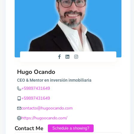
Hugo Ocando
CEO & Mentor en inversión inmobiliaria
+59897431649
+59897431649
contacto@hugoocando.com
https://hugoocando.com/
Contact Me
Schedule a showing?